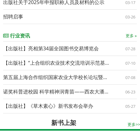
出版社关于2025年申报职称人员及材料的公示
03-17
招聘启事
03-26
行业资讯
更多 »
【出版社】亮相第34届全国图书交易博览会
07-28
【出版社】“上合组织农业技术交流培训示范基地科技培训系列教材丛书”亮相第五届上合组织农业大学校长论坛
07-10
第五届上海合作组织国家农业大学校长论坛暨第十一届丝绸之路农业教育科技创新联盟年会在西安开幕
07-08
诺奖科普进校园 科学精神润青苗——西农大潘传英、蓝贤勇团队2026年春夏科普纪实
06-23
【出版社】《草木素心》新书发布会举办
05-27
新书上架
更多>>