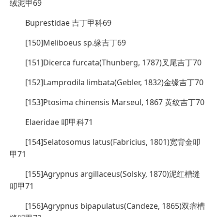
绒泥甲69
Buprestidae 吉丁甲科69
[150]Meliboeus sp.缘吉丁69
[151]Dicerca furcata(Thunberg, 1787)叉尾吉丁70
[152]Lamprodila limbata(Gebler, 1832)金缘吉丁70
[153]Ptosima chinensis Marseul, 1867 黄纹吉丁70
Elaeridae 叩甲科71
[154]Selatosomus latus(Fabricius, 1801)宽背金叩
甲71
[155]Agrypnus argillaceus(Solsky, 1870)泥红槽缝
叩甲71
[156]Agrypnus bipapulatus(Candeze, 1865)双瘤槽