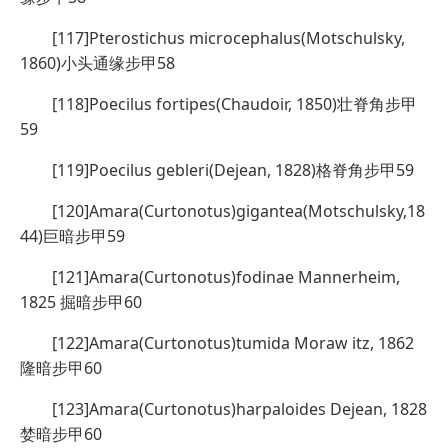
[117]Pterostichus microcephalus(Motschulsky,
1860)小头通缘步甲58
[118]Poecilus fortipes(Chaudoir, 1850)壮脊角步甲
59
[119]Poecilus gebleri(Dejean, 1828)格脊角步甲59
[120]Amara(Curtonotus)gigantea(Motschulsky,18
44)巨暗步甲59
[121]Amara(Curtonotus)fodinae Mannerheim,
1825 掘暗步甲60
[122]Amara(Curtonotus)tumida Moraw itz, 1862
隆暗步甲60
[123]Amara(Curtonotus)harpaloides Dejean, 1828
婪暗步甲60