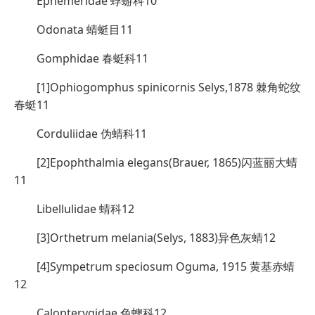
Ephemeridae 蜉蝣科10
Odonata 蜻蜓目11
Gomphidae 春蜓科11
[1]Ophiogomphus spinicornis Selys,1878 棘角蛇纹
春蜓11
Corduliidae 伪蜻科11
[2]Epophthalmia elegans(Brauer, 1865)闪蓝丽大蜻
11
Libellulidae 蜻科12
[3]Orthetrum melania(Selys, 1883)异色灰蜻12
[4]Sympetrum speciosum Oguma, 1915 黄基赤蜻
12
Calopterygidae 色蟌科12