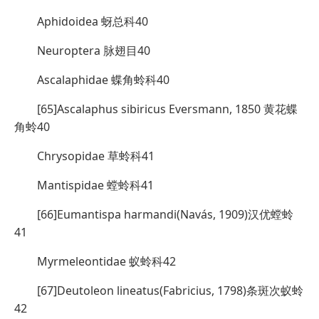
Aphidoidea 蚜总科40
Neuroptera 脉翅目40
Ascalaphidae 蝶角蛉科40
[65]Ascalaphus sibiricus Eversmann, 1850 黄花蝶
角蛉40
Chrysopidae 草蛉科41
Mantispidae 螳蛉科41
[66]Eumantispa harmandi(Navás, 1909)汉优螳蛉
41
Myrmeleontidae 蚁蛉科42
[67]Deutoleon lineatus(Fabricius, 1798)条斑次蚁蛉
42