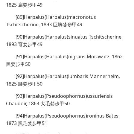
1825 扁婪步甲49
[89]Harpalus(Harpalus)macronotus
Tschitscherine, 1893 巨胸婪步甲49
[90]Harpalus(Harpalus)sinuatus Tschitscherine,
1893 弯婪步甲49
[91]Harpalus(Harpalus)nigrans Moraw itz, 1862
黑婪步甲50
[92]Harpalus(Harpalus)lumbaris Mannerheim,
1825 腰婪步甲50
[93]Harpalus(Pseudoophornus)ussuriensis
Chaudoir, 1863 大毛婪步甲50
[94]Harpalus(Pseudoophornus)roninus Bates,
1873 黑足婪步甲51