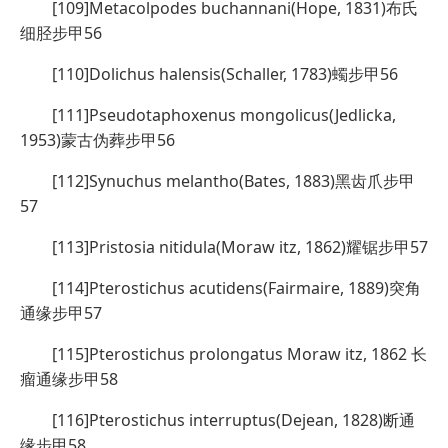
[109]Metacolpodes buchannani(Hope, 1831)布氏
细胫步甲56
[110]Dolichus halensis(Schaller, 1783)蠋步甲56
[111]Pseudotaphoxenus mongolicus(Jedlicka,
1953)蒙古伪葬步甲56
[112]Synuchus melantho(Bates, 1883)黑齿爪步甲
57
[113]Pristosia nitidula(Moraw itz, 1862)耀锯步甲57
[114]Pterostichus acutidens(Fairmaire, 1889)突角
通缘步甲57
[115]Pterostichus prolongatus Moraw itz, 1862 长
瘤通缘步甲58
[116]Pterostichus interruptus(Dejean, 1828)断通
缘步甲58