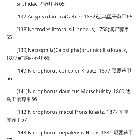
Silphidae 埋葬甲科65
[137]Aclypea daurica(Gebler, 1832)达乌里干葬甲65
[138]Necrodes littoralis(Linnaeus, 1758)滨尸葬甲
65
[139]Necrophila(Calosilpha)brunnicollis(Kraatz,
1877)红胸丽葬甲66
[140]Nicrophorus concolor Kraatz, 1877 黑覆葬甲
66
[141]Nicrophorus dauricus Motschulsky, 1860 达
乌里覆葬甲66
[142]Nicrophorus maculifrons Kraatz, 1877 前星
覆葬甲67
[143]Nicrophorus nepalensis Hope, 1831 尼覆葬甲