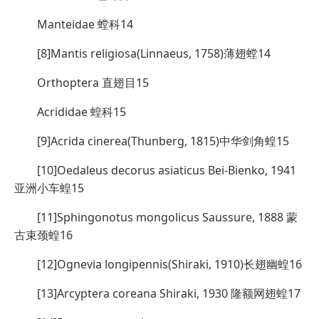
Manteidae 螳科14
[8]Mantis religiosa(Linnaeus, 1758)薄翅螳14
Orthoptera 直翅目15
Acrididae 蝗科15
[9]Acrida cinerea(Thunberg, 1815)中华剑角蝗15
[10]Oedaleus decorus asiaticus Bei-Bienko, 1941
亚洲小车蝗15
[11]Sphingonotus mongolicus Saussure, 1888 蒙
古束颈蝗16
[12]Ognevia longipennis(Shiraki, 1910)长翅幽蝗16
[13]Arcyptera coreana Shiraki, 1930 隆额网翅蝗17