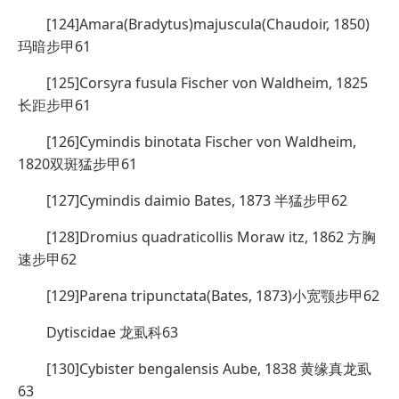
[124]Amara(Bradytus)majuscula(Chaudoir, 1850)
玛暗步甲61
[125]Corsyra fusula Fischer von Waldheim, 1825
长距步甲61
[126]Cymindis binotata Fischer von Waldheim,
1820双斑猛步甲61
[127]Cymindis daimio Bates, 1873 半猛步甲62
[128]Dromius quadraticollis Moraw itz, 1862 方胸
速步甲62
[129]Parena tripunctata(Bates, 1873)小宽颚步甲62
Dytiscidae 龙虱科63
[130]Cybister bengalensis Aube, 1838 黄缘真龙虱
63