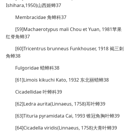
Ishihara,1950)山西姬蝉37
Membracidae 角蝉科37
[59]Machaerotypus mali Chou et Yuan, 1981苹果
红脊角蝉37
[60]Tricentrus brunneus Funkhouser, 1918 褐三刺
角蝉38
Fulgoridae 蜡蝉科38
[61]Limois kikuchi Kato, 1932 东北丽蜡蝉38
Cicadellidae 叶蝉科39
[62]Ledra aurita(Linnaeus, 1758)耳叶蝉39
[63]Tituria pyramidata Cai, 1993 锥冠角胸叶蝉39
[64]Cicadella viridis(Linnaeus, 1758)大青叶蝉39