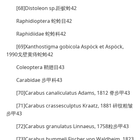
[68]Distoleon sp.距蚁蛉42
Raphidioptera 蛇蛉目42
Raphidiidae 蛇蛉科42
[69]Xanthostigma gobicola Aspöck et Aspöck,
1990戈壁黄痔蛇蛉42
Coleoptera 鞘翅目43
Carabidae 步甲科43
[70]Carabus canaliculatus Adams, 1812 脊步甲43
[71]Carabus crassesculptus Kraatz, 1881 碎纹粗皱
步甲43
[72]Carabus granulatus Linnaeus, 1758粒步甲43
[73]Carabus hummeli Fischer von Waldheim, 1823