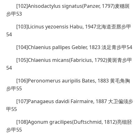
[102]Anisodactylus signatus(Panzer, 1797)麦穗斑
步甲53
[103]Licinus yezoensis Habu, 1947北海道歪唇步甲
54
[104]Chlaenius pallipes Gebler, 1823 淡足青步甲54
[105]Chlaenius micans(Fabricius, 1792)黄斑青步甲
54
[106]Peronomerus auripilis Bates, 1883 黄毛角胸
步甲55
[107]Panagaeus davidi Fairmaire, 1887 大卫偏须步
甲55
[108]Agonum gracilipes(Duftschmid, 1812)亮细胫
步甲55