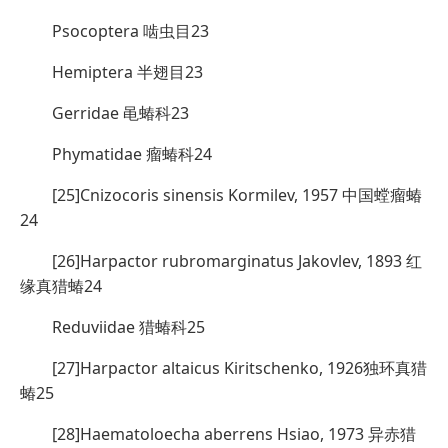
Psocoptera 啮虫目23
Hemiptera 半翅目23
Gerridae 黾蝽科23
Phymatidae 瘤蝽科24
[25]Cnizocoris sinensis Kormilev, 1957 中国螳瘤蝽
24
[26]Harpactor rubromarginatus Jakovlev, 1893 红
缘真猎蝽24
Reduviidae 猎蝽科25
[27]Harpactor altaicus Kiritschenko, 1926独环真猎
蝽25
[28]Haematoloecha aberrens Hsiao, 1973 异赤猎