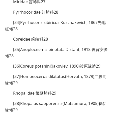
Miridae 盲蝽科27
Pyrrhocoridae 红蝽科28
[34]Pyrrhocoris sibiricus Kuschakevich, 1867先地
红蝽28
Coreidae 缘蝽科28
[35]Anoplocnemis binotata Distant, 1918 斑背安缘
蝽28
[36]Coreus potanini(Jakovlev, 1890)波原缘蝽29
[37]Homoeocerus dilatatus(Horvath, 1879)广腹同
缘蝽29
Rhopalidae 姬缘蝽科29
[38]Rhopalus sapporensis(Matsumura, 1905)褐伊
缘蝽29