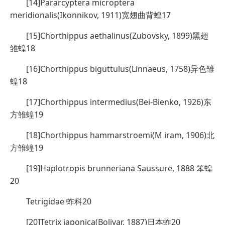
[14]Pararcyptera microptera
meridionalis(Ikonnikov, 1911)宽翅曲背蝗17
[15]Chorthippus aethalinus(Zubovsky, 1899)黑翅
雏蝗18
[16]Chorthippus biguttulus(Linnaeus, 1758)异色雏
蝗18
[17]Chorthippus intermedius(Bei-Bienko, 1926)东
方雏蝗19
[18]Chorthippus hammarstroemi(M iram, 1906)北
方雏蝗19
[19]Haplotropis brunneriana Saussure, 1888 笨蝗
20
Tetrigidae 蚱科20
[20]Tetrix japonica(Bolivar, 1887)日本蚱20