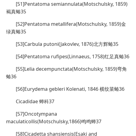
[51]Pentatoma semiannulata(Motschulsky, 1859)
褐真蝽35
[52]Pentatoma metallifera(Motschulsky, 1859)金
绿真蝽35
[53]Carbula putoni(Jakovlev, 1876)北方辉蝽35
[54]Pentatoma rufipes(Linnaeus, 1758)红足真蝽36
[55]Lelia decempunctata(Motschulsky, 1859)弯角
蝽36
[56]Eurydema gebleri Kolenati, 1846 横纹菜蝽36
Cicadidae 蝉科37
[57]Oncotympana
maculaticollis(Motschulsky,1866)鸣鸣蝉37
[58]Cicadetta shansiensis(Esaki and