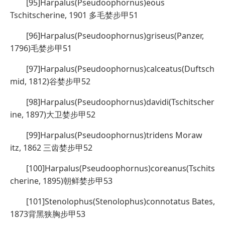
[95]Harpalus(Pseudoophornus)eous
Tschitscherine, 1901 多毛婪步甲51
[96]Harpalus(Pseudoophornus)griseus(Panzer,
1796)毛婪步甲51
[97]Harpalus(Pseudoophornus)calceatus(Duftsch
mid, 1812)谷婪步甲52
[98]Harpalus(Pseudoophornus)davidi(Tschitscher
ine, 1897)大卫婪步甲52
[99]Harpalus(Pseudoophornus)tridens Moraw
itz, 1862 三齿婪步甲52
[100]Harpalus(Pseudoophornus)coreanus(Tschits
cherine, 1895)朝鲜婪步甲53
[101]Stenolophus(Stenolophus)connotatus Bates,
1873背黑狭胸步甲53