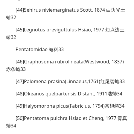
[44]Sehirus niviemarginatus Scott, 1874 白边光土
蝽32
[45]Legnotus breviguttulus Hsiao, 1977 短点边土
蝽32
Pentatomidae 蝽科33
[46]Graphosoma rubrolineata(Westwood, 1837)
赤条蝽33
[47]Palomena prasina(Linnaeus,1761)红尾碧蝽33
[48]Okeanos quelpartensis Distant, 1911浩蝽34
[49]Halyomorpha picus(Fabricius, 1794)茶翅蝽34
[50]Pentatoma pulchra Hsiao et Cheng, 1977 青真
蝽34