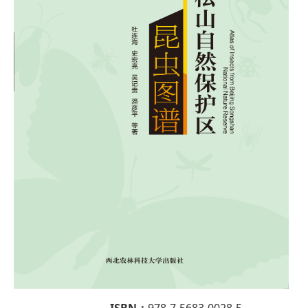
ISBN：
978-7-5683-0028-5