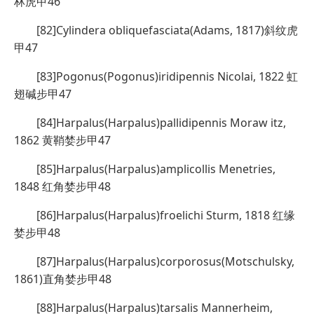
林虎甲46
[82]Cylindera obliquefasciata(Adams, 1817)斜纹虎
甲47
[83]Pogonus(Pogonus)iridipennis Nicolai, 1822 虹
翅碱步甲47
[84]Harpalus(Harpalus)pallidipennis Moraw itz,
1862 黄鞘婪步甲47
[85]Harpalus(Harpalus)amplicollis Menetries,
1848 红角婪步甲48
[86]Harpalus(Harpalus)froelichi Sturm, 1818 红缘
婪步甲48
[87]Harpalus(Harpalus)corporosus(Motschulsky,
1861)直角婪步甲48
[88]Harpalus(Harpalus)tarsalis Mannerheim,