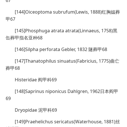
67
[144]Oiceoptoma subrufum(Lewis, 1888)红胸媪葬
甲67
[145]Phosphuga atrata atrata(Linnaeus, 1758)黑
缶葬甲指名亚种68
[146]Silpha perforata Gebler, 1832 隧葬甲68
[147]Thanatophilus sinuatus(Fabricius, 1775)曲亡
葬甲68
Histeridae 阎甲科69
[148]Saprinus niponicus Dahlgren, 1962日本阎甲
69
Dryopidae 泥甲科69
[149]Praehelichus sericatus(Waterhouse, 1881)丝