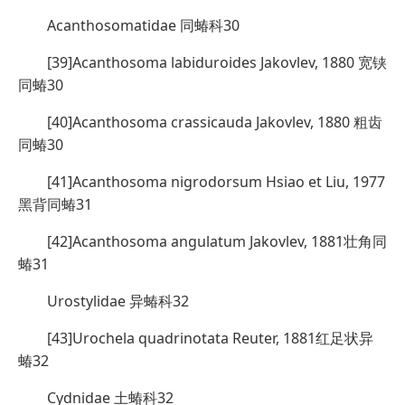
Acanthosomatidae 同蝽科30
[39]Acanthosoma labiduroides Jakovlev, 1880 宽铗
同蝽30
[40]Acanthosoma crassicauda Jakovlev, 1880 粗齿
同蝽30
[41]Acanthosoma nigrodorsum Hsiao et Liu, 1977
黑背同蝽31
[42]Acanthosoma angulatum Jakovlev, 1881壮角同
蝽31
Urostylidae 异蝽科32
[43]Urochela quadrinotata Reuter, 1881红足状异
蝽32
Cydnidae 土蝽科32