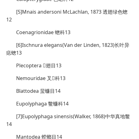
[5]Mnais andersoni McLachlan, 1873 透翅绿色蟌
12
Coenagrionidae 蟌科13
[6]Ischnura elegans(Van der Linden, 1823)长叶异
痣蟌13
Plecoptera 翅目13
Nemouridae 叉科13
Blattodea 蜚蠊目14
Eupolyphaga 鳖蠊科14
[7]Eupolyphaga sinensis(Walker, 1868)中华真地鳖
14
Mantodea 螳螂目14