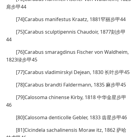
肩步甲44
[74]Carabus manifestus Kraatz, 1881罕丽步甲44
[75]Carabus sculptipennis Chaudoir, 1877刻步甲
44
[76]Carabus smaragdinus Fischer von Waldheim,
1823绿步甲45
[77]Carabus vladimirskyi Dejean, 1830 长叶步甲45
[78]Carabus brandti Faldermann, 1835 麻步甲45
[79]Calosoma chinense Kirby, 1818 中华金星步甲
46
[80]Calosoma denticolle Gebler, 1833 齿星步甲46
[81]Cicindela sachalinensis Moraw itz, 1862 萨哈