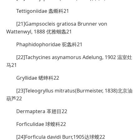
Tettigoniidae 螽蟖科21
[21]Gampsocleis gratiosa Brunner von
Wattenwyl, 1888 优雅蝈螽21
Phaphidophoridae 驼螽科21
[22]Tachycines asynamorus Adelung, 1902 温室灶
马21
Gryllidae 蟋蟀科22
[23]Teleogryllus mitratus(Burmeister, 1838)北京油
葫芦22
Dermaptera 革翅目22
Forficulidae 球螋科22
[24]Forficula davidi Burr,1905达球螋22