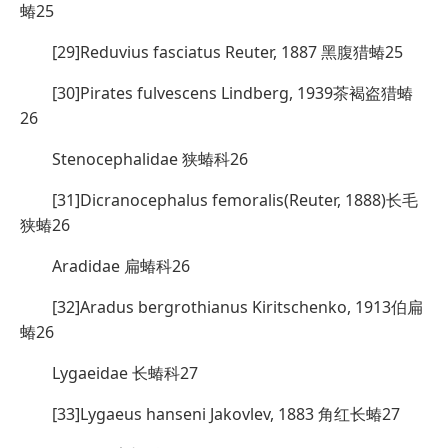
蝽25
[29]Reduvius fasciatus Reuter, 1887 黑腹猎蝽25
[30]Pirates fulvescens Lindberg, 1939茶褐盗猎蝽
26
Stenocephalidae 狭蝽科26
[31]Dicranocephalus femoralis(Reuter, 1888)长毛
狭蝽26
Aradidae 扁蝽科26
[32]Aradus bergrothianus Kiritschenko, 1913伯扁
蝽26
Lygaeidae 长蝽科27
[33]Lygaeus hanseni Jakovlev, 1883 角红长蝽27