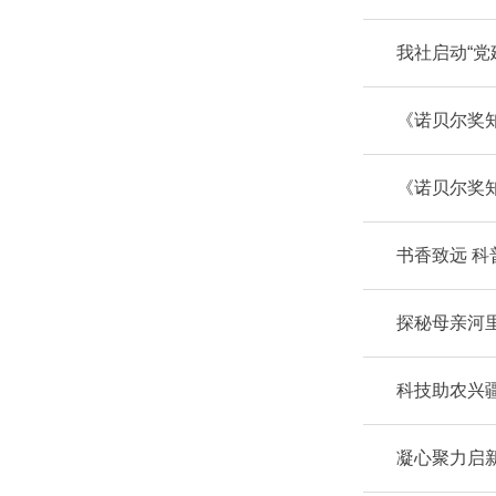
我社启动“党
《诺贝尔奖知
《诺贝尔奖知
书香致远 科
探秘母亲河
科技助农兴
凝心聚力启