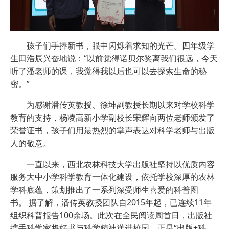
孩子们手捧新书，眼中闪烁着求知的光芒。四年级学
生田浩辰兴奋地说：“以前觉得诺贝尔奖离我们很远，今天
听了潘老师的课，我觉得我以后也可以去探索生命的秘
密。”
为感谢潘传英教授、徐坤副教授长期以来对学校科学
教育的支持，杨凌高新小学副校长宋辉向两位老师颁发了
荣誉证书，孩子们用最热烈的掌声表达对科学老师与出版
人的敬意。
一直以来，西北农林科技大学出版社坚持以优质内容
服务大中小学科学教育一体化建设，依托学校深厚的农林
学科底蕴，策划推出了一系列深受师生喜爱的科普图
书。 据了解，潘传英教授团队自2015年起，已连续11年
组织科普报告100余场。此次在全民阅读周首日，出版社
携手科学家将好书与科学精神送进校园，正是“出版+科