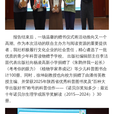
报告结束后，一场温馨的赠书仪式将活动推向又一个
高潮。作为本次活动的联合主办方与阅读资源的重要提供
者，我社积极履行文化企业的社会责任，精心遴选了一批
优质的青少年科普读物赠予学校。 出版社编辑部主任李洁
苗代表出版社向杨凌高新小学捐赠了《朱鹮伴我一起长》
《考考你的眼力》《植物学家养成记》等少儿科普图书合
计100册。同时，徐坤副教授也向校方捐赠了由潘传英教
授主编、并荣获2025年陕西省优秀科普图书奖及“百种大
学出版好书”称号的科普佳作——《诺贝尔奖知多少：最近
十年诺贝尔生理学或医学奖解读（2015—2024）》30
册。