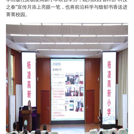
之春”宣传月添上亮眼一笔，也将前沿科学与馥郁书香送进
菁菁校园。