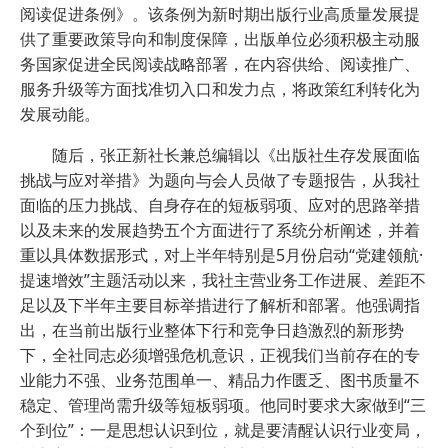
阅读促进条例》。该条例为新时期出版行业高质量发展提
供了重要政策导向和制度保障，出版单位必须积极主动服
务国家促进全民阅读战略部署，在内容供给、阅读推广、
服务升级等方面找准切入口和发力点，将政策红利转化为
发展动能。
随后，张正新社长兼总编辑以《出版社生存发展面临
挑战与应对举措》为题向与会人员做了专题报告，从我社
面临的压力挑战、自身存在的短板弱项、应对的思路举措
以及未来的发展趋势五个方面进行了系统分析阐述，并着
重以具体数据形式，对上半年特别是5月份启动“党建领航·
提速增效”主题活动以来，我社主营业务工作进展、差距不
足以及下半年主要目标举措进行了解析和部署。他强调指
出，在当前出版行业整体下行和竞争日趋激烈的新形势
下，全社同志必须增强危机意识，正视我们当前存在的专
业能力不强、业务范围单一、精品力作匮乏、图书质量不
稳定、管理尚需升级等短板弱项。他同时要求大家做到“三
个到位”：一是思想认识到位，就是要清醒认识行业变局，