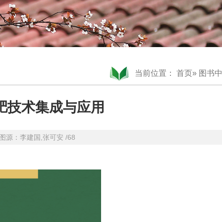
当前位置：
首页
»
图书
肥技术集成与应用
者/图源：李建国,张可安 /68