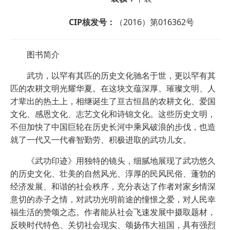
CIP核发号：
（2016）第016362号
图书简介
武功，以罕有其匹的历史文化驰名于世，更以罕有其
匹的农耕文明光耀华夏。在这块文蕴深厚、璀璨文明、人
才辈出的热土上，相继诞生了亘古恒昌的农耕文化、爱国
文化、感恩文化、志艺文化和诗锦文化。这些历史文明，
不但加快了中国巨轮在历史长河中乘风破浪的步伐，也造
就了一代又一代睿智勤劳、积极进取的武功儿女。
《武功印迹》用独特的镜头，细腻地展现了武功悠久
的历史文化、壮美的自然风光、淳厚的民风民俗、蓬勃的
经济发展、和谐的社会秩序，充分表达了作者对家乡情深
意切的赤子之情，对武功光明前途的憧憬之爱，对人民幸
福生活的赞颂之态。作者能从社会飞速发展中摄取题材，
反映时代特色、关切社会现实、颂扬伟大祖国，具有强烈