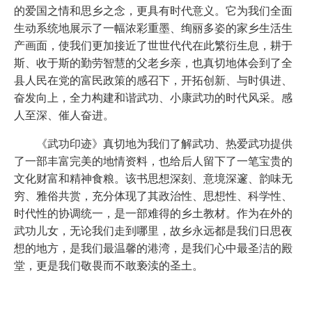
的爱国之情和思乡之念，更具有时代意义。它为我们全面
生动系统地展示了一幅浓彩重墨、绚丽多姿的家乡生活生
产画面，使我们更加接近了世世代代在此繁衍生息，耕于
斯、收于斯的勤劳智慧的父老乡亲，也真切地体会到了全
县人民在党的富民政策的感召下，开拓创新、与时俱进、
奋发向上，全力构建和谐武功、小康武功的时代风采。感
人至深、催人奋进。
《武功印迹》真切地为我们了解武功、热爱武功提供
了一部丰富完美的地情资料，也给后人留下了一笔宝贵的
文化财富和精神食粮。该书思想深刻、意境深邃、韵味无
穷、雅俗共赏，充分体现了其政治性、思想性、科学性、
时代性的协调统一，是一部难得的乡土教材。作为在外的
武功儿女，无论我们走到哪里，故乡永远都是我们日思夜
想的地方，是我们最温馨的港湾，是我们心中最圣洁的殿
堂，更是我们敬畏而不敢亵渎的圣土。