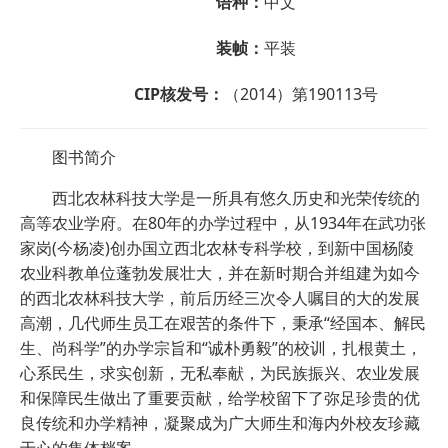
语种：
中文
装帧：
平装
CIP核发号：
（2014）第190113号
图书简介
西北农林科技大学是一所具有悠久历史和光荣传统的
高等农业学府。在80年的办学过程中，从1934年在武功张
家岗(今杨凌)创办国立西北农林专科学校，到新中国杨陵
农业科教单位蓬勃发展壮大，并在新时期合并组建为如今
的西北农林科技大学，前后历经三次令人嘱目的大的发展
高潮，几代师生员工在艰苦的条件下，秉承“经国本、解民
生、尚科学”的办学宗旨和“诚朴勇毅”的校训，扎根黄土，
心系民生，求实创新，无私奉献，为民族振兴、农业发展
和保障民生做出了重要贡献，给学校留下了弥足珍贵的优
良传统和办学精神，凝聚成为广大师生和海内外校友珍藏
于心的集体档案。