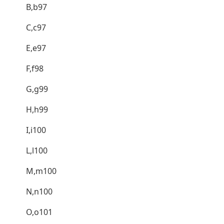
B,b97
C,c97
E,e97
F,f98
G,g99
H,h99
I,i100
L,l100
M,m100
N,n100
O,o101