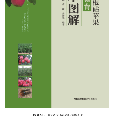
ISBN：
978-7-5683-0391-0