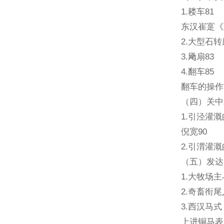
1.耧车81
东汉崔寔《
2.大型石转
3.飏扇83
4.翻车85
翻车的操作
（四）关中
1.引泾灌
倪宽90
2.引渭灌
（五）发达
1.大牧场
2.奇畜衔尾
3.西汉马式
上进铜马表1