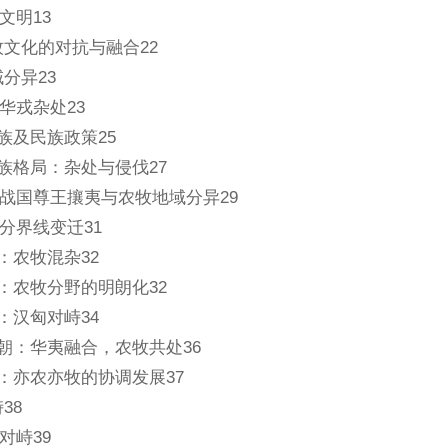
文明13
牧文化的对抗与融合22
分异23
华戎杂处23
民族及民族政策25
民族格局：杂处与侵伐27
战国尊王攘夷与农牧地域分异29
分界线变迁31
：农牧混杂32
期：农牧分野的明朗化32
：汉匈对峙34
北朝：华夷融合，农牧共处36
期：亦农亦牧的协调发展37
38
对峙39