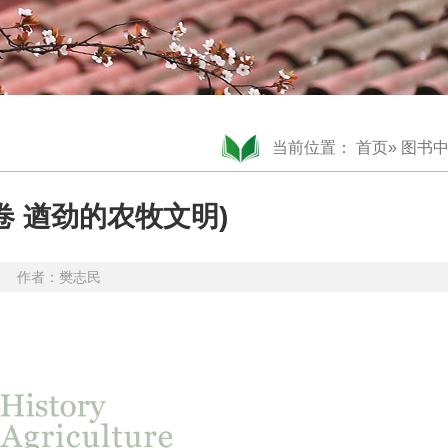
当前位置：
首页
»
图书
卷 遒劲的农牧文明)
-16 作者：樊志民