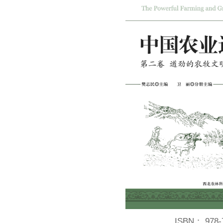
ISBN：
978-