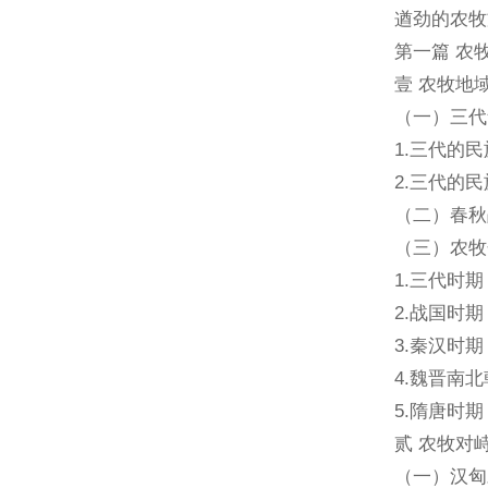
遒劲的农牧
第一篇 农
壹 农牧地域
（一）三代
1.三代的
2.三代的
（二）春秋
（三）农牧
1.三代时期
2.战国时
3.秦汉时期
4.魏晋南
5.隋唐时
贰 农牧对峙
（一）汉匈