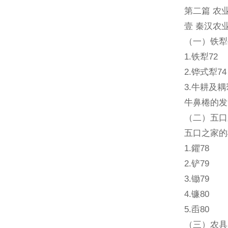
第二篇 农
壹 秦汉农业
（一）铁犁
1.铁犁72
2.铧式犁74
3.牛耕及耦
牛鼻棬的发
（二）五口
五口之家的
1.鑺78
2.铲79
3.锄79
4.镰80
5.臿80
（三）农具