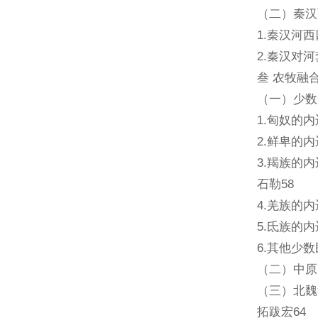
（二）秦汉
1.秦汉河西
2.秦汉对
叁 农牧融合
（一）少数
1.匈奴的
2.鲜卑的
3.羯族的
石勒58
4.羌族的
5.氐族的内
6.其他少数
（二）中原
（三）北魏
拓跋宏64