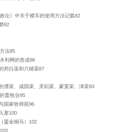
政论》中关于耧车的使用方法记载82
磨82
方法85
水利网的形成86
溉的郑白渠和六辅渠87
溉的漕渠、成国渠、灵轵渠、蒙茏渠、湋渠93
的畜牧业95
主与国家牧师苑96
入塞100
（鎏金铜马）102
03