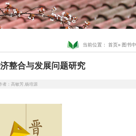
当前位置：
首页
»
图书
经济整合与发展问题研究
6 作者：高敏芳,杨培源