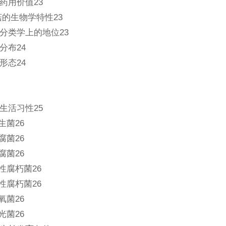
药用价值23
菇的生物学特性23
分类学上的地位23
分布24
形态24
生活习性25
生菌26
腐菌26
腐菌26
性腐朽菌26
性腐朽菌26
氧菌26
光菌26