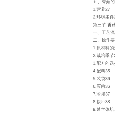
五、香菇的
1.营养27
2.环境条件
第三节 香
一、工艺流
二、操作要
1.原材料的
2.栽培季节
3.配方的选
4.配料35
5.装袋36
6.灭菌36
7.冷却37
8.接种38
9.菌丝体培