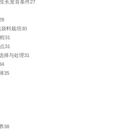
生长发育条件27
28
菇袋料栽培30
程31
点31
选择与处理31
34
择35
养38