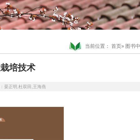
当前位置：
首页
»
图书
效栽培技术
作者：晏正明,杜双田,王海燕