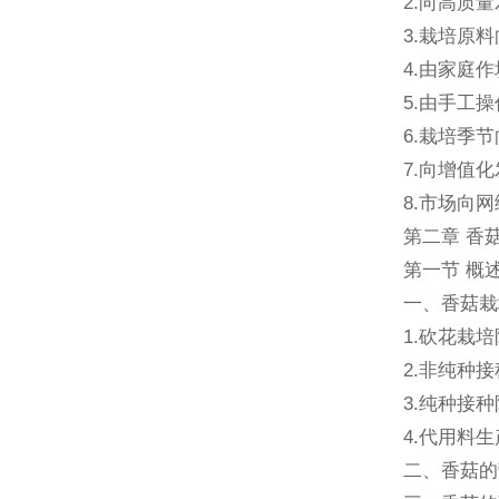
2.向高质量
3.栽培原
4.由家庭
5.由手工
6.栽培季
7.向增值化
8.市场向网
第二章 香
第一节 概述
一、香菇栽
1.砍花栽培
2.非纯种接
3.纯种接种
4.代用料生
二、香菇的