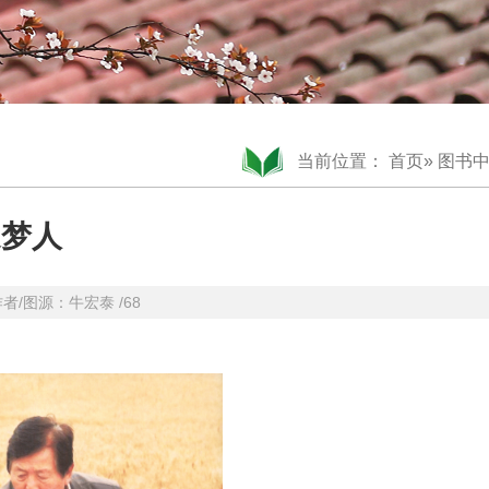
当前位置：
首页
»
图书
追梦人
 作者/图源：牛宏泰 /68