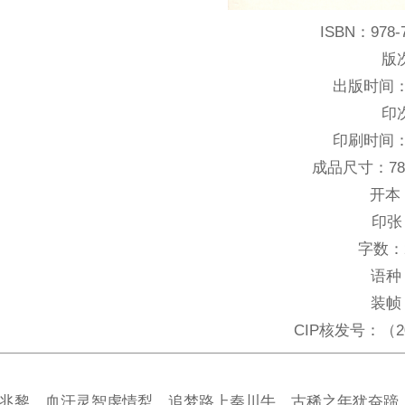
ISBN：
978-
版
出版时间
印
印刷时间
成品尺寸：
7
开本
印张
字数：
语种
装帧
CIP核发号：
（2
兆黎，血汗灵智虔情犁。追梦路上秦川牛，古稀之年犹奋蹄