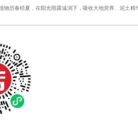
植物历春经夏，在阳光雨露滋润下，吸收大地营养、泥土精