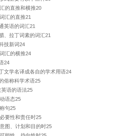
汇的直推和横推20
词汇的直推21
普通英语的词汇21
希腊、拉丁词素的词汇21
科技新词24
词汇的横推24
语24
拉丁文学名译成各自的学术用语24
己的俗称科学术语25
技英语的语法25
动语态25
称句25
必要性和责任时25
意图、计划和目的时25
可能性、趋向性时25