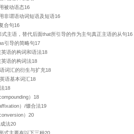
用被动语态16
使用非谓语动词短语及短语16
复合句16
作形式主语，替代后面that所引导的作为主句真正主语的从句16
as引导的简略句17
技英语的构词和语法18
技英语的构词法18
语词汇的衍生与扩充18
英语基本词汇18
法18
ompounding）18
fixation）/缀合法19
nversion）20
反成法20
的形式主要有以下三种20