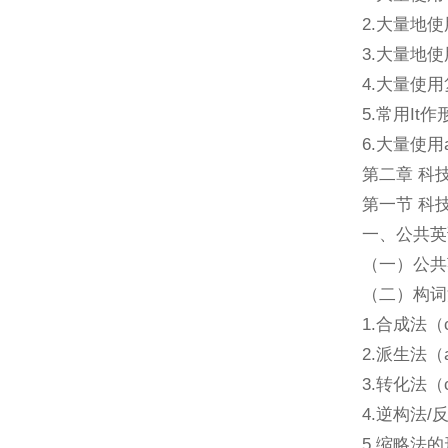
2.大量地使
3.大量地
4.大量使用
5.常用It
6.大量使用
第二章 科
第一节 科
一、公共英
（一）公共
（二）构词
1.合成法（c
2.派生法（af
3.转化法（co
4.逆构法/
5.缩略法