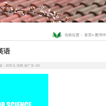
当前位置：
首页
»
图书
英语
图源：武军元,张辉,胡广东 /38