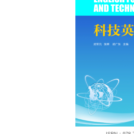
ISBN：
978-