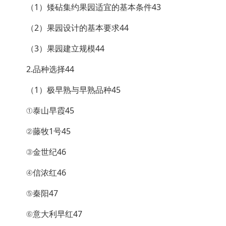
（1）矮砧集约果园适宜的基本条件43
（2）果园设计的基本要求44
（3）果园建立规模44
2.品种选择44
（1）极早熟与早熟品种45
①泰山早霞45
②藤牧1号45
③金世纪46
④信浓红46
⑤秦阳47
⑥意大利早红47