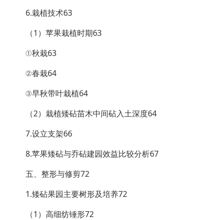
6.栽植技术63
（1）苹果栽植时期63
①秋栽63
②春栽64
③早秋带叶栽植64
（2）栽植矮砧苗木中间砧入土深度64
7.设立支架66
8.苹果矮砧与乔砧建园效益比较分析67
五、整形与修剪72
1.矮砧果园主要树形及培养72
（1）高细纺锤形72