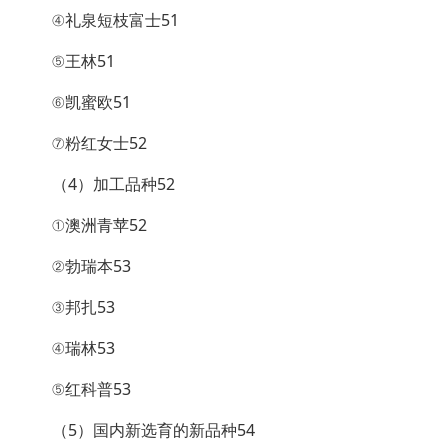
④礼泉短枝富士51
⑤王林51
⑥凯蜜欧51
⑦粉红女士52
（4）加工品种52
①澳洲青苹52
②勃瑞本53
③邦扎53
④瑞林53
⑤红科普53
（5）国内新选育的新品种54