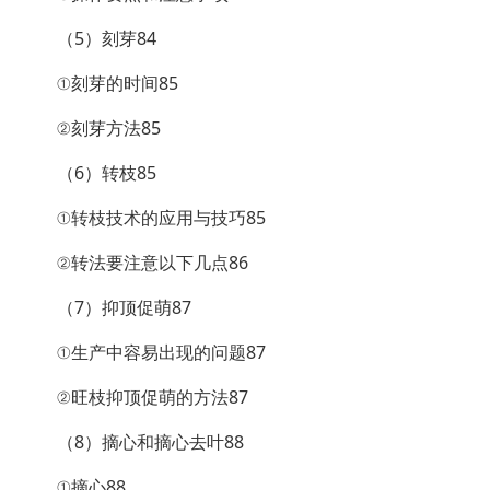
（5）刻芽84
①刻芽的时间85
②刻芽方法85
（6）转枝85
①转枝技术的应用与技巧85
②转法要注意以下几点86
（7）抑顶促萌87
①生产中容易出现的问题87
②旺枝抑顶促萌的方法87
（8）摘心和摘心去叶88
①摘心88