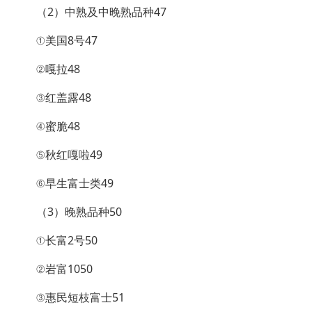
（2）中熟及中晚熟品种47
①美国8号47
②嘎拉48
③红盖露48
④蜜脆48
⑤秋红嘎啦49
⑥早生富士类49
（3）晚熟品种50
①长富2号50
②岩富1050
③惠民短枝富士51